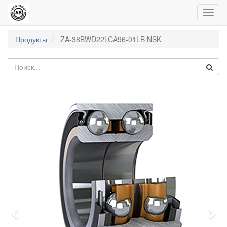
Пере
нави
Продукты
ZA-38BWD22LCA96-01LB NSK
Previous
Nex