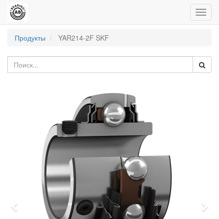
Пере
нави
Продукты
YAR214-2F SKF
Previous
Nex