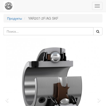
Пере
нави
Продукты
YAR207-2F/AG SKF
Previous
Nex