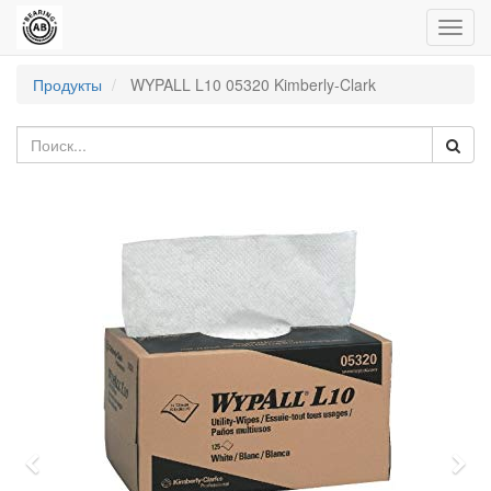
Пере
нави
Продукты
WYPALL L10 05320 Kimberly-Clark
Previous
Nex