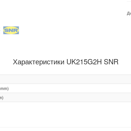
Д
Характеристики UK215G2H SNR
(mm)
m)