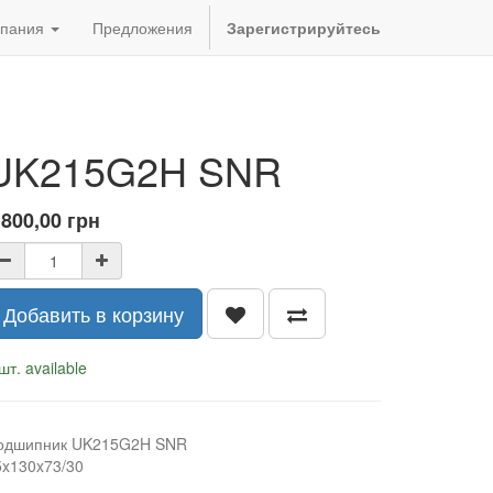
пания
Предложения
Зарегистрируйтесь
UK215G2H SNR
 800,00
грн
Добавить в корзину
шт. available
одшипник UK215G2H SNR
5x130x73/30