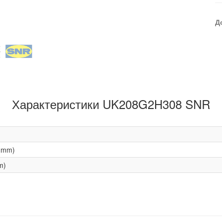
Д
Характеристики UK208G2H308 SNR
(mm)
m)