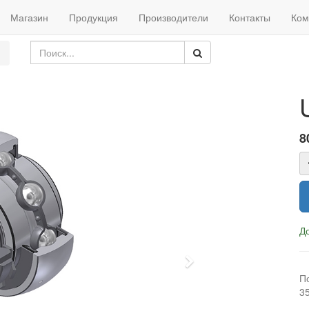
Магазин
Продукция
Производители
Контакты
Ком
8
Д
Next
П
3