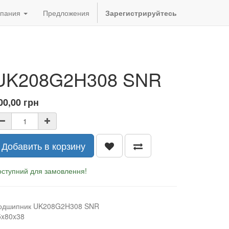
пания
Предложения
Зарегистрируйтесь
UK208G2H308 SNR
00,00
грн
Добавить в корзину
оступний для замовлення!
одшипник UK208G2H308 SNR
5x80x38