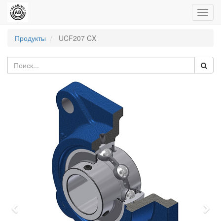
Пере
нави
Продукты
UCF207 CX
Previous
Nex