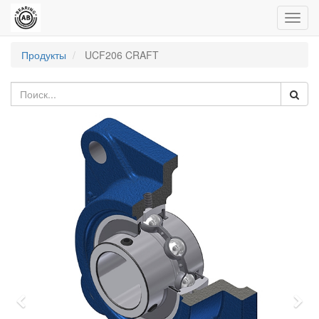
Пере
нави
Продукты
UCF206 CRAFT
Previous
Nex