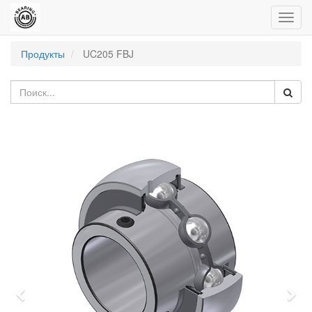
Пере
нави
Продукты
UC205 FBJ
Previous
Nex