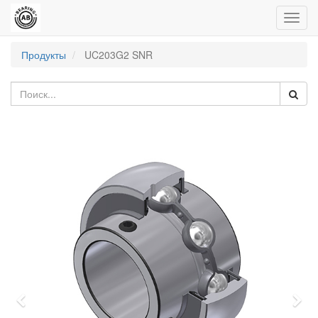
Пере
нави
Продукты
UC203G2 SNR
Previous
Nex