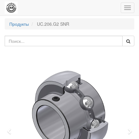
Пере
нави
Продукты
UC.206.G2 SNR
Previous
Nex