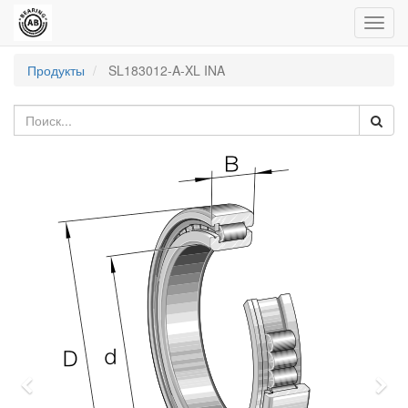
Пере
нави
Продукты
SL183012-A-XL INA
Previous
Nex