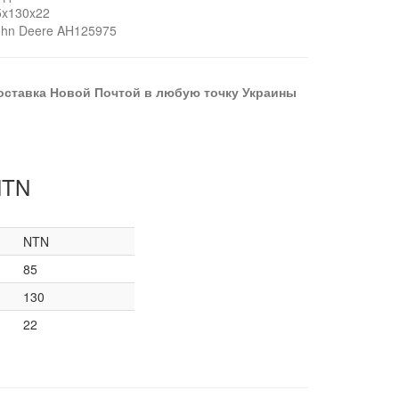
5x130x22
ohn Deere AH125975
оставка Новой Почтой в любую точку Украины
NTN
NTN
85
130
22