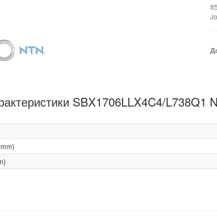
8
J
Д
рактеристики SBX1706LLX4C4/L738Q1 
(mm)
m)