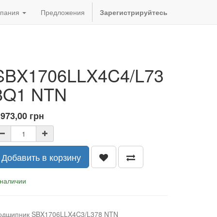
пания
Предложения
Зарегистрируйтесь
SBX1706LLX4C4/L73
8Q1 NTN
 973,00
грн
Добавить в корзину
 наличии
одшипник SBX1706LLX4C3/L378 NTN