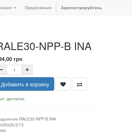
пания
Предложения
Зарегистрируйтесь
RALE30-NPP-B INA
94,00
грн
Добавить в корзину
шт. доступно
одшипник RALE30-NPP-B INA
0x55x26,5/13
006