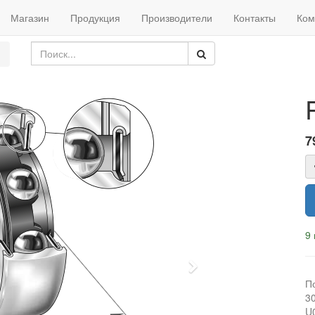
Магазин
Продукция
Производители
Контакты
Ком
7
9 
Next
П
3
U