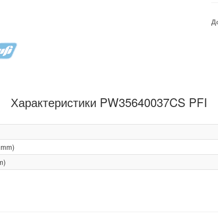
Д
Характеристики PW35640037CS PFI
(mm)
m)