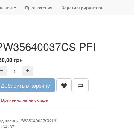
пания
Предложения
Зарегистрируйтесь
PW35640037CS PFI
50,00
грн
Добавить в корзину
Временно не на складе
одшипник PW35640037CS PFI
5x64x37