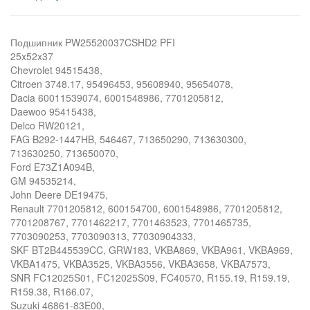
Подшипник PW25520037CSHD2 PFI
25x52x37
Chevrolet 94515438,
Citroen 3748.17, 95496453, 95608940, 95654078,
Dacia 60011539074, 6001548986, 7701205812,
Daewoo 95415438,
Delco RW20121,
FAG B292-1447HB, 546467, 713650290, 713630300,
713630250, 713650070,
Ford E73Z1A094B,
GM 94535214,
John Deere DE19475,
Renault 7701205812, 600154700, 6001548986, 7701205812,
7701208767, 7701462217, 7701463523, 7701465735,
7703090253, 7703090313, 77030904333,
SKF BT2B445539CC, GRW183, VKBA869, VKBA961, VKBA969,
VKBA1475, VKBA3525, VKBA3556, VKBA3658, VKBA7573,
SNR FC12025S01, FC12025S09, FC40570, R155.19, R159.19,
R159.38, R166.07,
Suzuki 46861-83E00,