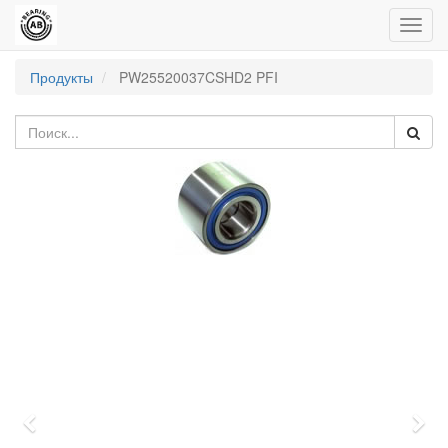
Пере
нави
Продукты
PW25520037CSHD2 PFI
Previous
Nex