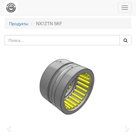
Пере
нави
Продукты
NX7ZTN SKF
Previous
Nex