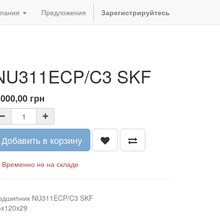
пания
Предложения
Зарегистрируйтесь
NU311ECP/C3 SKF
 000,00
грн
Добавить в корзину
Временно не на складе
одшипник NU311ECP/C3 SKF
5x120x29