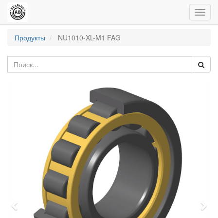
Пере
нави
Продукты
NU1010-XL-M1 FAG
Previous
Nex