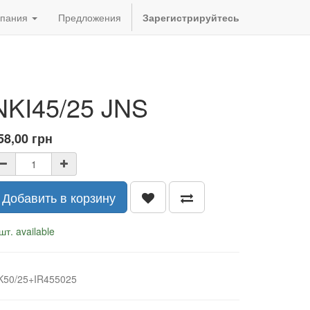
пания
Предложения
Зарегистрируйтесь
NKI45/25 JNS
58,00
грн
Добавить в корзину
шт. available
K50/25+IR455025