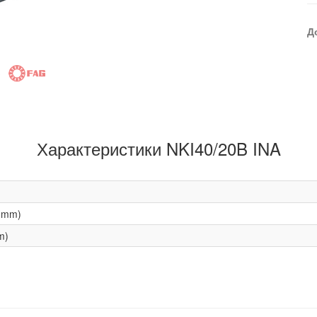
Д
Характеристики NKI40/20B INA
(mm)
m)