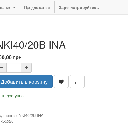
пания
Предложения
Зарегистрируйтесь
NKI40/20B INA
00,00
грн
Добавить в корзину
шт. доступно
одшипник NKI40/2B INA
0x55x20