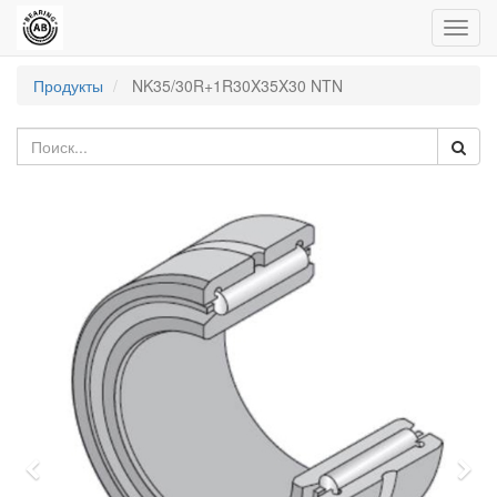
Пере
нави
Продукты
NK35/30R+1R30X35X30 NTN
Previous
Nex