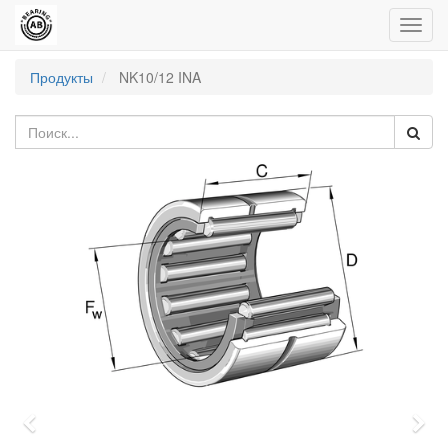
Пере
нави
Продукты
NK10/12 INA
Previous
Nex