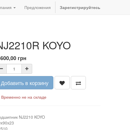
пания
Предложения
Зарегистрируйтесь
NJ2210R KOYO
 600,00
грн
Добавить в корзину
Временно не на складе
одшипник NJ2210 KOYO
0x90x23
2510