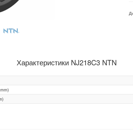
Д
Характеристики NJ218C3 NTN
(mm)
m)