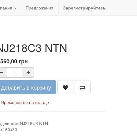
пания
Предложения
Зарегистрируйтесь
NJ218C3 NTN
 560,00
грн
Добавить в корзину
Временно не на складе
одшипник NJ218C3 NTN
0x160x30