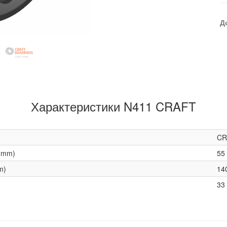
Д
Характеристики N411 CRAFT
CR
(mm)
55
m)
14
33