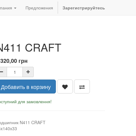
пания
Предложения
Зарегистрируйтесь
N411 CRAFT
 320,00
грн
Добавить в корзину
оступний для замовлення!
одшипник N411 CRAFT
5x140x33