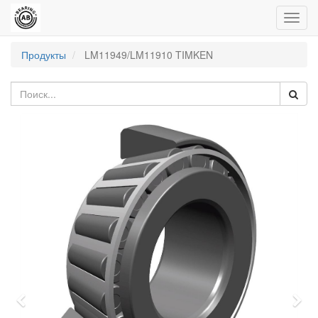
Пере
нави
Продукты
LM11949/LM11910 TIMKEN
Previous
Nex