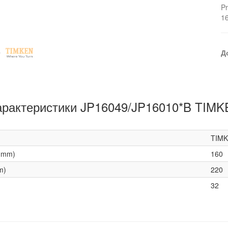
Pr
1
Д
арактеристики JP16049/JP16010*B TIMK
TIM
(mm)
160
m)
220
32