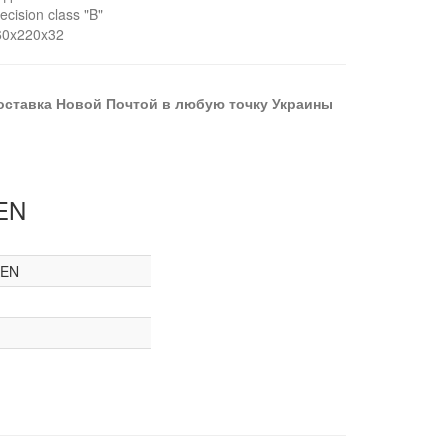
ecision class "B"
60x220x32
оставка Новой Почтой в любую точку Украины
EN
KEN