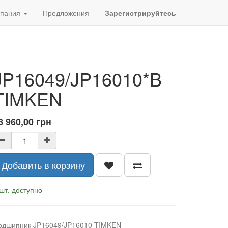
пания
Предложения
Зарегистрируйтесь
JP16049/JP16010*B
TIMKEN
8 960,00
грн
Добавить в корзину
шт. доступно
одшипник JP16049/JP16010 TIMKEN