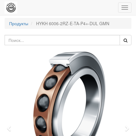
Пере
нави
Продукты
HYKH 6006-2RZ-E-TA-P4+-DUL GMN
Previous
Nex