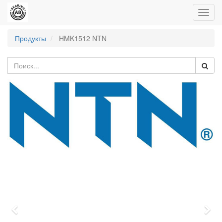
Пере
нави
Продукты
HMK1512 NTN
Previous
Nex