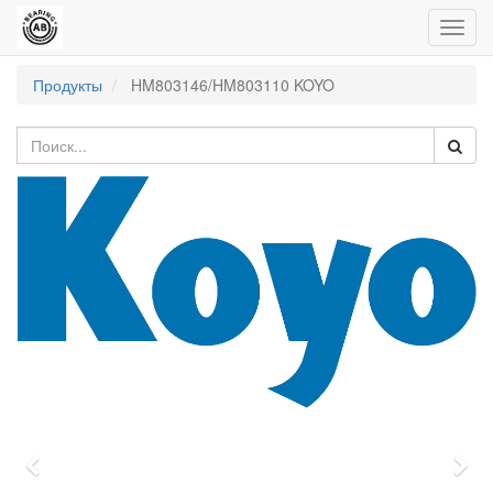
Пере
нави
Продукты
HM803146/HM803110 KOYO
Previous
Nex