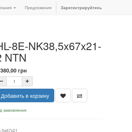
пания
Предложения
Зарегистрируйтесь
HL-8E-NK38,5x67x21-
2 NTN
 380,00
грн
Добавить в корзину
ід замовлення
8,5x67x21