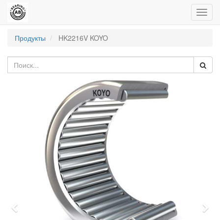
Пере
нави
Продукты
HK2216V KOYO
Previous
Nex