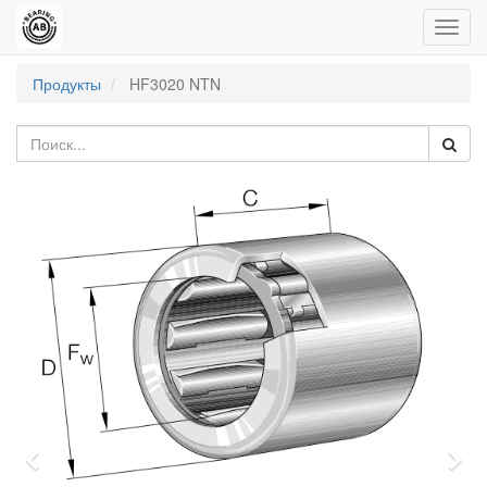
Пере
нави
Продукты
HF3020 NTN
Previous
Nex