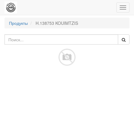
Пере
нави
Продукты
H.138753 KOUIMTZIS