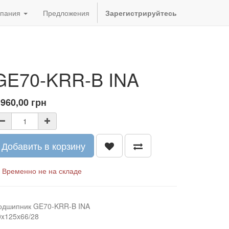
пания
Предложения
Зарегистрируйтесь
GE70-KRR-B INA
 960,00
грн
Добавить в корзину
Временно не на складе
одшипник GE70-KRR-B INA
0x125x66/28