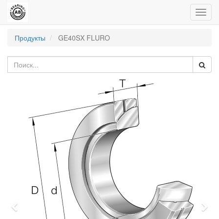
Пере
нави
Продукты
GE40SX FLURO
Previous
Nex