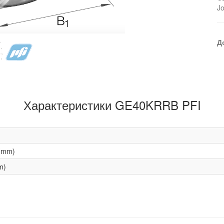
J
Д
Характеристики GE40KRRB PFI
(mm)
m)