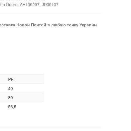
ohn Deere: AH139297, JD39107
оставка Новой Почтой в любую точку Украины
PFI
40
80
56,5