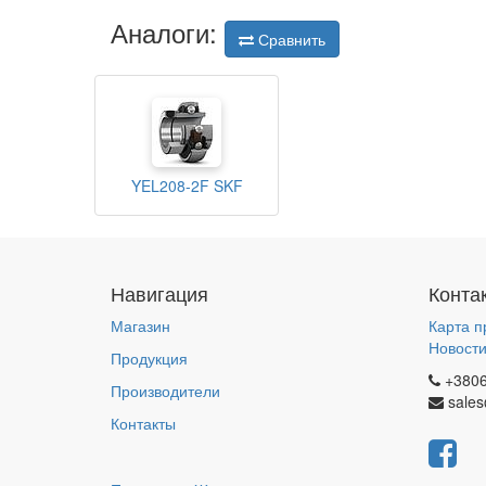
Аналоги:
Сравнить
YEL208-2F SKF
Навигация
Конта
Магазин
Карта п
Новост
Продукция
+380
Производители
sales
Контакты