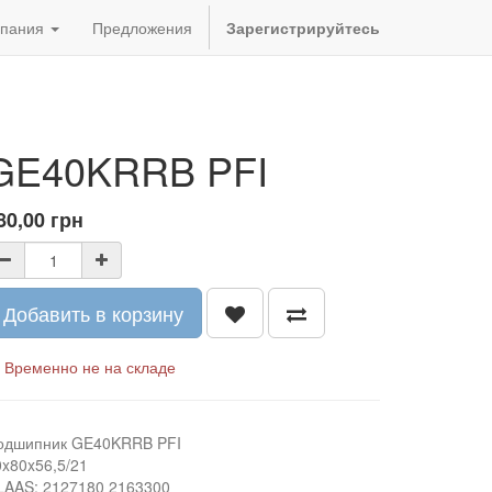
пания
Предложения
Зарегистрируйтесь
GE40KRRB PFI
80,00
грн
Добавить в корзину
Временно не на складе
одшипник GE40KRRB PFI
0x80x56,5/21
LAAS: 2127180 2163300