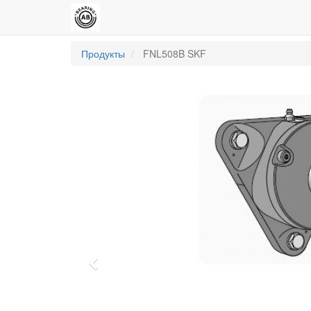
Продукты
FNL508B SKF
Previous