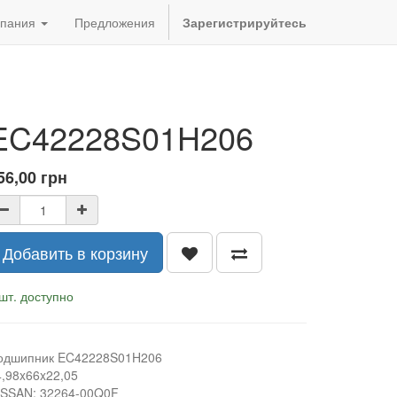
пания
Предложения
Зарегистрируйтесь
EC42228S01H206
56,00
грн
Добавить в корзину
шт. доступно
одшипник EC42228S01H206
4,98x66x22,05
ISSAN: 32264-00Q0F