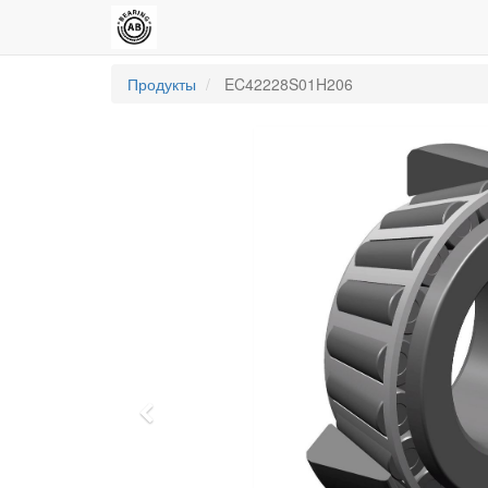
Продукты
EC42228S01H206
Previous