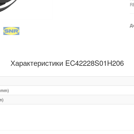
R
Д
Характеристики EC42228S01H206
(mm)
m)