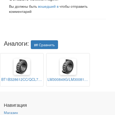
Вы должны быть
вошедший в
чтобы отправить
комментарий
Аналоги:
Сравнить
BT1B328612CC/QCL7C SKF
LM300849G/LM300811G KBC
Навигация
Магазин