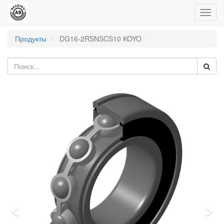
Пере
нави
Продукты
DG16-2RSNSCS10 KOYO
Previous
Nex