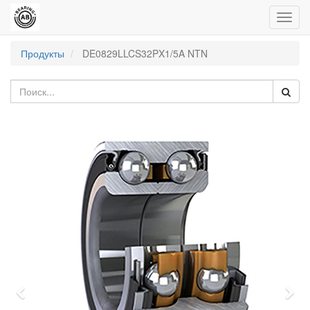
Пере
нави
Продукты
DE0829LLCS32PX1/5A NTN
Previous
Nex