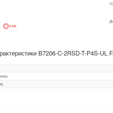
3
Д
рактеристики B7206-C-2RSD-T-P4S-UL 
(mm)
m)