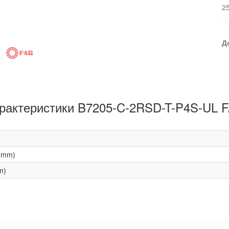
2
Д
рактеристики B7205-C-2RSD-T-P4S-UL 
(mm)
m)