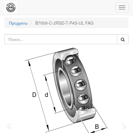
Пере
нави
Продукты
B7009-C-2RSD-T-P4S-UL FAG
Previous
Nex