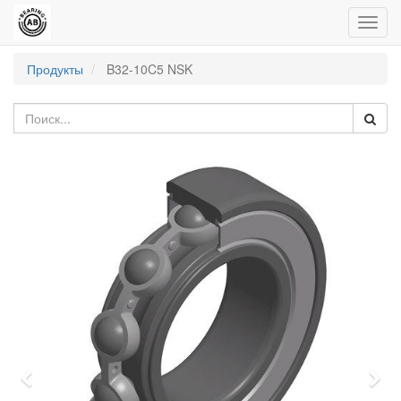
Пере
нави
Продукты
B32-10C5 NSK
Previous
Nex