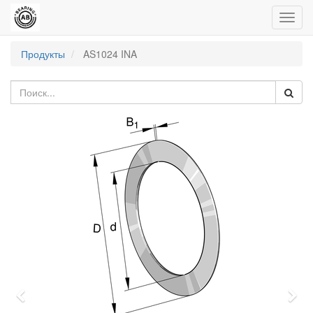
Пере
нави
Продукты
AS1024 INA
Previous
Nex