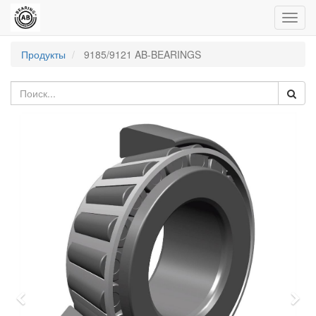
Пере
нави
Продукты
9185/9121 AB-BEARINGS
Previous
Nex