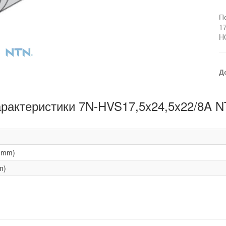
П
1
H
Д
рактеристики 7N-HVS17,5x24,5x22/8A 
(mm)
m)