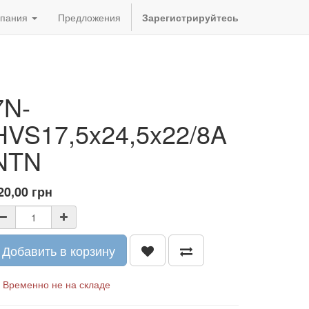
пания
Предложения
Зарегистрируйтесь
7N-
HVS17,5x24,5x22/8A
NTN
20,00
грн
Добавить в корзину
Временно не на складе